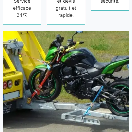
Service
et devis
sécurité.
efficace
gratuit et
24/7.
rapide.