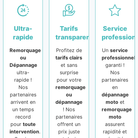
Ultra-
Tarifs
Service
rapide
transparents
profession
Remorquage
Profitez de
Un
service
ou
tarifs clairs
professionnel
Dépannage
et sans
garanti !
ultra-
surprise
Nos
rapide !
pour votre
partenaires
Nos
remorquage
en
partenaires
ou
dépannage
arrivent en
dépannage
moto
et
un temps
! Nos
remorquage
record
partenaires
moto
pour
toute
offrent un
assurent
intervention
.
prix juste
rapidité et