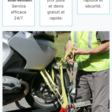
intervention
.
prix juste
rapidité et
Service
et devis
sécurité.
efficace
gratuit et
24/7.
rapide.