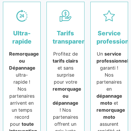
Ultra-
Tarifs
Service
rapide
transparents
profession
Remorquage
Profitez de
Un
service
ou
tarifs clairs
professionnel
Dépannage
et sans
garanti !
ultra-
surprise
Nos
rapide !
pour votre
partenaires
Nos
remorquage
en
partenaires
ou
dépannage
arrivent en
dépannage
moto
et
un temps
! Nos
remorquage
record
partenaires
moto
pour
toute
offrent un
assurent