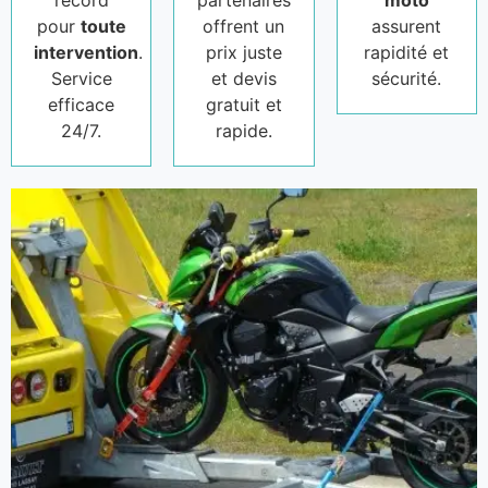
record
partenaires
moto
pour
toute
offrent un
assurent
intervention
.
prix juste
rapidité et
Service
et devis
sécurité.
efficace
gratuit et
24/7.
rapide.