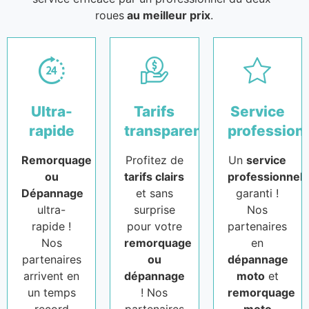
roues
au meilleur prix
.
Ultra-
Tarifs
Service
rapide
transparents
profession
Remorquage
Profitez de
Un
service
ou
tarifs clairs
professionnel
Dépannage
et sans
garanti !
ultra-
surprise
Nos
rapide !
pour votre
partenaires
Nos
remorquage
en
partenaires
ou
dépannage
arrivent en
dépannage
moto
et
un temps
! Nos
remorquage