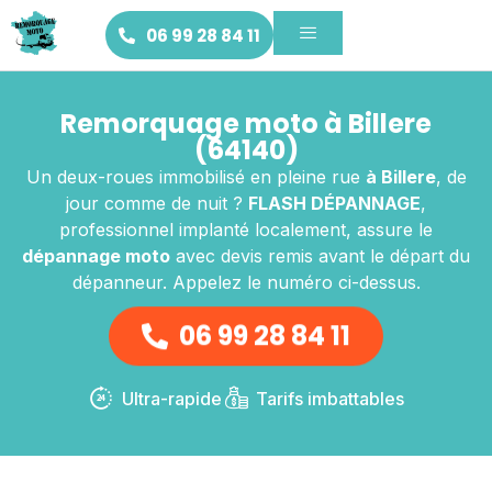
06 99 28 84 11
Remorquage moto à Billere
(64140)
Un deux-roues immobilisé en pleine rue
à Billere
, de
jour comme de nuit ?
FLASH DÉPANNAGE
,
professionnel implanté localement, assure le
dépannage moto
avec devis remis avant le départ du
dépanneur. Appelez le numéro ci-dessus.
06 99 28 84 11
Ultra-rapide
Tarifs imbattables