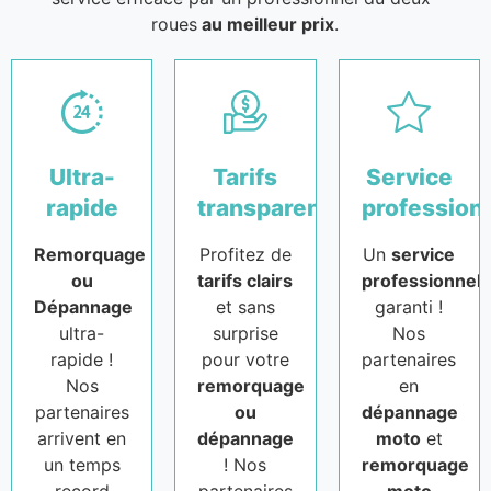
roues
au meilleur prix
.
Ultra-
Tarifs
Service
rapide
transparents
profession
Remorquage
Profitez de
Un
service
ou
tarifs clairs
professionnel
Dépannage
et sans
garanti !
ultra-
surprise
Nos
rapide !
pour votre
partenaires
Nos
remorquage
en
partenaires
ou
dépannage
arrivent en
dépannage
moto
et
un temps
! Nos
remorquage