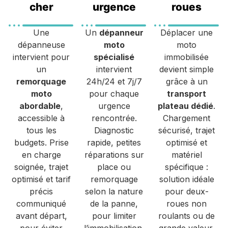
cher
urgence
roues
Une
Un
dépanneur
Déplacer une
dépanneuse
moto
moto
intervient pour
spécialisé
immobilisée
un
intervient
devient simple
remorquage
24h/24 et 7j/7
grâce à un
moto
pour chaque
transport
abordable
,
urgence
plateau dédié
.
accessible à
rencontrée.
Chargement
tous les
Diagnostic
sécurisé, trajet
budgets. Prise
rapide, petites
optimisé et
en charge
réparations sur
matériel
soignée, trajet
place ou
spécifique :
optimisé et tarif
remorquage
solution idéale
précis
selon la nature
pour deux-
communiqué
de la panne,
roues non
avant départ,
pour limiter
roulants ou de
pour éviter
l’immobilisation.
grande valeur.