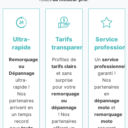
Ultra-
Tarifs
Service
rapide
transparents
profession
Remorquage
Profitez de
Un
service
ou
tarifs clairs
professionnel
Dépannage
et sans
garanti !
ultra-
surprise
Nos
rapide !
pour votre
partenaires
Nos
remorquage
en
partenaires
ou
dépannage
arrivent en
dépannage
moto
et
un temps
! Nos
remorquage
record
partenaires
moto