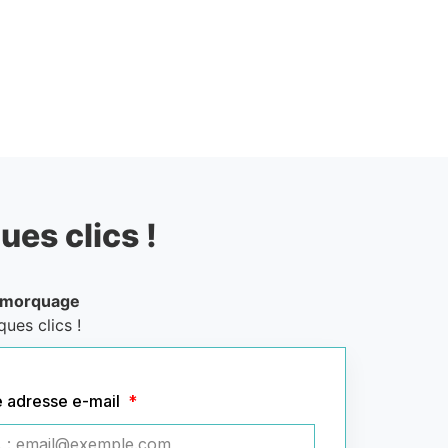
ues clics !
emorquage
ues clics !
e adresse e-mail