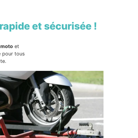
rapide et sécurisée !
 moto
et
e pour tous
te.