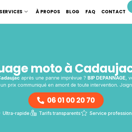
SERVICES
À PROPOS
BLOG
FAQ
CONTACT
age moto à Cadaujac
Cadaujac
après une panne imprévue ?
BIP DEPANNAGE
, v
un prix communiqué en amont de toute intervention. Joign
06 01 00 20 70
Ultra-rapide
Tarifs transparents
Service profession