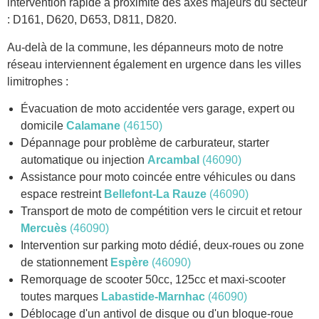
intervention rapide à proximité des axes majeurs du secteur
: D161, D620, D653, D811, D820.
Au-delà de la commune, les dépanneurs moto de notre
réseau interviennent également en urgence dans les villes
limitrophes :
Évacuation de moto accidentée vers garage, expert ou
domicile
Calamane
(46150)
Dépannage pour problème de carburateur, starter
automatique ou injection
Arcambal
(46090)
Assistance pour moto coincée entre véhicules ou dans
espace restreint
Bellefont-La Rauze
(46090)
Transport de moto de compétition vers le circuit et retour
Mercuès
(46090)
Intervention sur parking moto dédié, deux-roues ou zone
de stationnement
Espère
(46090)
Remorquage de scooter 50cc, 125cc et maxi-scooter
toutes marques
Labastide-Marnhac
(46090)
Déblocage d'un antivol de disque ou d'un bloque-roue