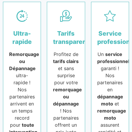
Ultra-
Tarifs
Service
rapide
transparents
profession
Remorquage
Profitez de
Un
service
ou
tarifs clairs
professionnel
Dépannage
et sans
garanti !
ultra-
surprise
Nos
rapide !
pour votre
partenaires
Nos
remorquage
en
partenaires
ou
dépannage
arrivent en
dépannage
moto
et
un temps
! Nos
remorquage
record
partenaires
moto
pour
toute
offrent un
assurent