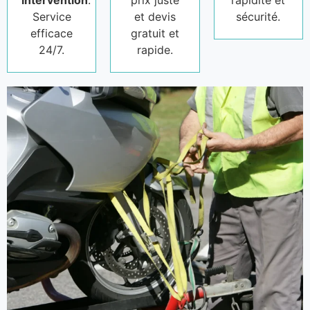
intervention
.
prix juste
rapidité et
Service
et devis
sécurité.
efficace
gratuit et
24/7.
rapide.