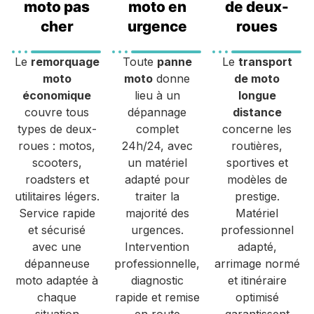
moto pas
moto en
de deux-
cher
urgence
roues
Le
remorquage
Toute
panne
Le
transport
moto
moto
donne
de moto
économique
lieu à un
longue
couvre tous
dépannage
distance
types de deux-
complet
concerne les
roues : motos,
24h/24, avec
routières,
scooters,
un matériel
sportives et
roadsters et
adapté pour
modèles de
utilitaires légers.
traiter la
prestige.
Service rapide
majorité des
Matériel
et sécurisé
urgences.
professionnel
avec une
Intervention
adapté,
dépanneuse
professionnelle,
arrimage normé
moto adaptée à
diagnostic
et itinéraire
chaque
rapide et remise
optimisé
situation
en route
garantissent