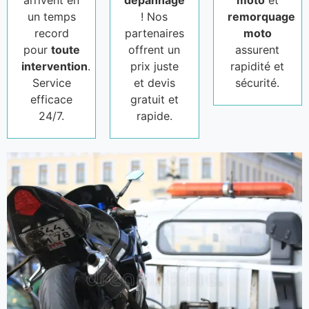
arrivent en
dépannage
moto
et
un temps
! Nos
remorquage
record
partenaires
moto
pour
toute
offrent un
assurent
intervention
.
prix juste
rapidité et
Service
et devis
sécurité.
efficace
gratuit et
24/7.
rapide.