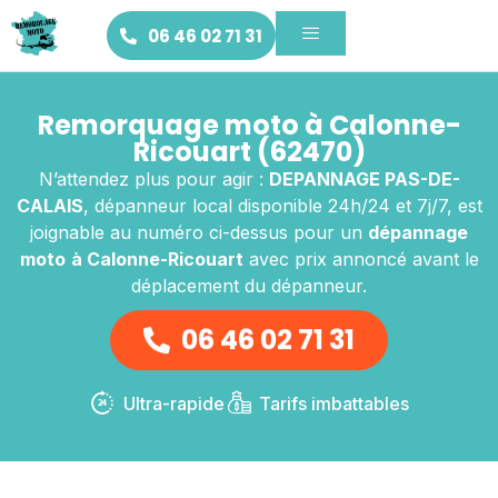
06 46 02 71 31
Remorquage moto à Calonne-
Ricouart (62470)
N’attendez plus pour agir :
DEPANNAGE PAS-DE-
CALAIS
, dépanneur local disponible 24h/24 et 7j/7, est
joignable au numéro ci-dessus pour un
dépannage
moto
à Calonne-Ricouart
avec prix annoncé avant le
déplacement du dépanneur.
06 46 02 71 31
Ultra-rapide
Tarifs imbattables