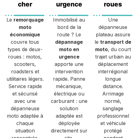
cher
urgence
roues
Le
remorquage
Immobilisé au
Une
moto
bord de la
dépanneuse
économique
route ? Le
plateau assure
couvre tous
dépannage
le
transport de
types de deux-
moto en
moto
, du court
roues : motos,
urgence
trajet urbain au
scooters,
apporte une
déplacement
roadsters et
intervention
interrégional
utilitaires légers.
rapide. Panne
longue
Service rapide
mécanique,
distance.
et sécurisé
électrique ou
Arrimage
avec une
carburant : une
normé,
dépanneuse
solution
sanglage
moto adaptée à
adaptée est
professionnel
chaque
déployée
et véhicule
situation
directement sur
protégé
rencontrée.
site.
pendant