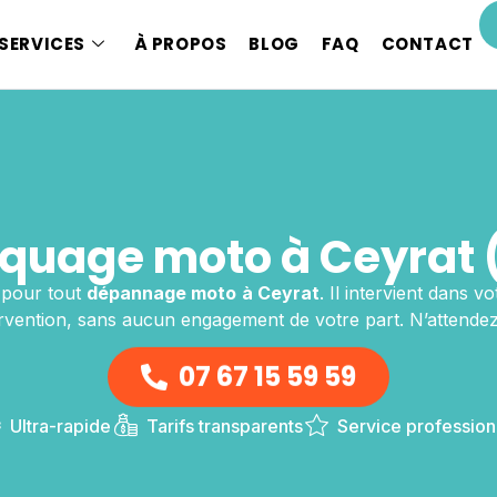
SERVICES
À PROPOS
BLOG
FAQ
CONTACT
uage moto à Ceyrat 
 pour tout
dépannage moto
à Ceyrat
. Il intervient dans 
tervention, sans aucun engagement de votre part. N’attendez
07 67 15 59 59
Ultra-rapide
Tarifs transparents
Service profession