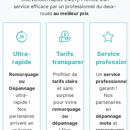
service efficace par un professionnel du deux-
roues
au meilleur prix
.
Ultra-
Tarifs
Service
rapide
transparents
profession
Remorquage
Profitez de
Un
service
ou
tarifs clairs
professionnel
Dépannage
et sans
garanti !
ultra-
surprise
Nos
rapide !
pour votre
partenaires
Nos
remorquage
en
partenaires
ou
dépannage
arrivent en
dépannage
moto
et