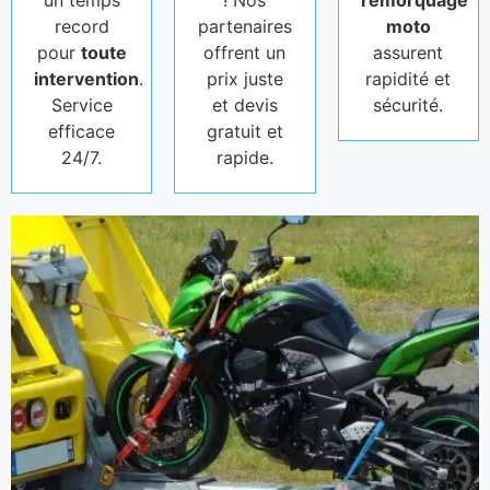
un temps
! Nos
remorquage
record
partenaires
moto
pour
toute
offrent un
assurent
intervention
.
prix juste
rapidité et
Service
et devis
sécurité.
efficace
gratuit et
24/7.
rapide.