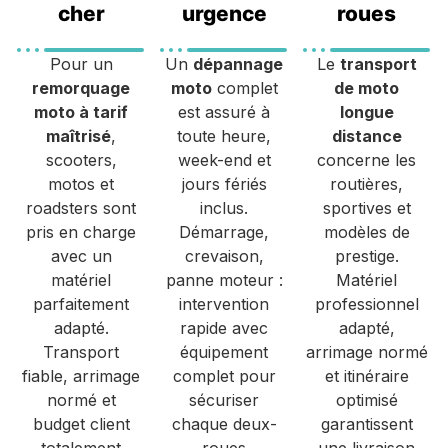
cher
urgence
roues
Pour un
Un
dépannage
Le
transport
remorquage
moto
complet
de moto
moto à tarif
est assuré à
longue
maîtrisé
,
toute heure,
distance
scooters,
week-end et
concerne les
motos et
jours fériés
routières,
roadsters sont
inclus.
sportives et
pris en charge
Démarrage,
modèles de
avec un
crevaison,
prestige.
matériel
panne moteur :
Matériel
parfaitement
intervention
professionnel
adapté.
rapide avec
adapté,
Transport
équipement
arrimage normé
fiable, arrimage
complet pour
et itinéraire
normé et
sécuriser
optimisé
budget client
chaque deux-
garantissent
totalement
roues
une livraison