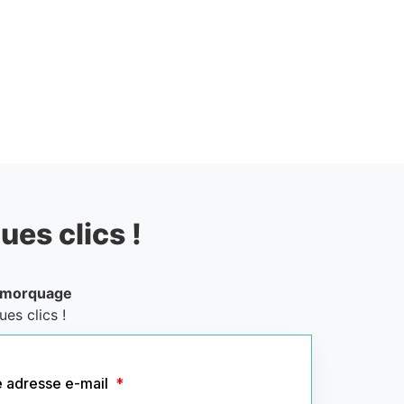
ues clics !
emorquage
es clics !
e adresse e-mail