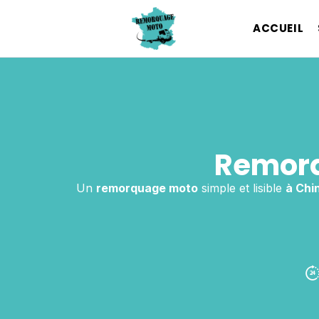
ACCUEIL
Remorq
Un
remorquage moto
simple et lisible
à Chi