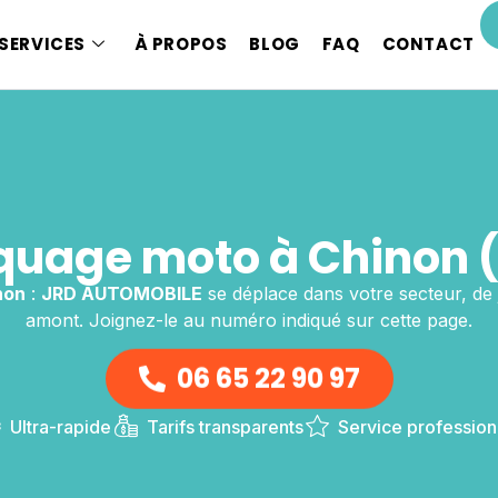
SERVICES
À PROPOS
BLOG
FAQ
CONTACT
uage moto à Chinon 
non
:
JRD AUTOMOBILE
se déplace dans votre secteur, de 
amont. Joignez-le au numéro indiqué sur cette page.
06 65 22 90 97
Ultra-rapide
Tarifs transparents
Service profession