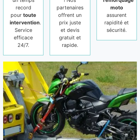
un temps
! Nos
remorquage
record
partenaires
moto
pour
toute
offrent un
assurent
intervention
.
prix juste
rapidité et
Service
et devis
sécurité.
efficace
gratuit et
24/7.
rapide.