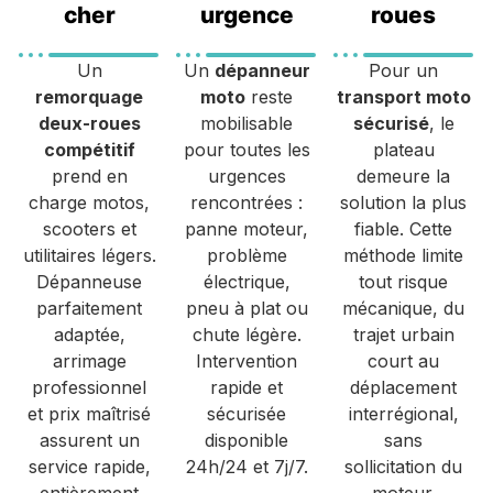
cher
urgence
roues
Un
Un
dépanneur
Pour un
remorquage
moto
reste
transport moto
deux-roues
mobilisable
sécurisé
, le
compétitif
pour toutes les
plateau
prend en
urgences
demeure la
charge motos,
rencontrées :
solution la plus
scooters et
panne moteur,
fiable. Cette
utilitaires légers.
problème
méthode limite
Dépanneuse
électrique,
tout risque
parfaitement
pneu à plat ou
mécanique, du
adaptée,
chute légère.
trajet urbain
arrimage
Intervention
court au
professionnel
rapide et
déplacement
et prix maîtrisé
sécurisée
interrégional,
assurent un
disponible
sans
service rapide,
24h/24 et 7j/7.
sollicitation du
entièrement
moteur.