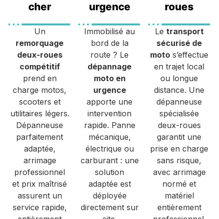
cher
urgence
roues
Un
Immobilisé au
Le
transport
remorquage
bord de la
sécurisé de
deux-roues
route ? Le
moto
s’effectue
compétitif
dépannage
en trajet local
prend en
moto en
ou longue
charge motos,
urgence
distance. Une
scooters et
apporte une
dépanneuse
utilitaires légers.
intervention
spécialisée
Dépanneuse
rapide. Panne
deux-roues
parfaitement
mécanique,
garantit une
adaptée,
électrique ou
prise en charge
arrimage
carburant : une
sans risque,
professionnel
solution
avec arrimage
et prix maîtrisé
adaptée est
normé et
assurent un
déployée
matériel
service rapide,
directement sur
entièrement
entièrement
site.
professionnel.