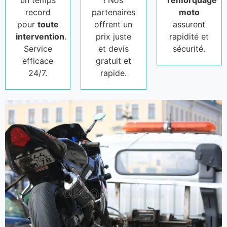
un temps
! Nos
remorquage
record
partenaires
moto
pour
toute
offrent un
assurent
intervention
.
prix juste
rapidité et
Service
et devis
sécurité.
efficace
gratuit et
24/7.
rapide.