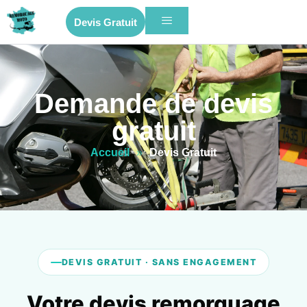
Devis Gratuit
Demande de devis
gratuit
Accueil
»
Devis Gratuit
DEVIS GRATUIT · SANS ENGAGEMENT
Votre devis remorquage