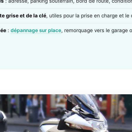
ès
: adresse, parking souterrain, bord de route, conditi
e grise et de la clé
, utiles pour la prise en charge et l
tée
:
dépannage sur place
, remorquage vers le garage 