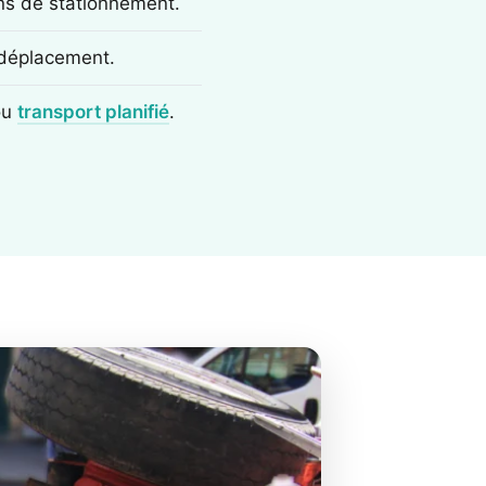
ons de stationnement.
e déplacement.
ou
transport planifié
.