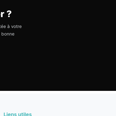
r ?
tée à votre
a bonne
Liens utiles