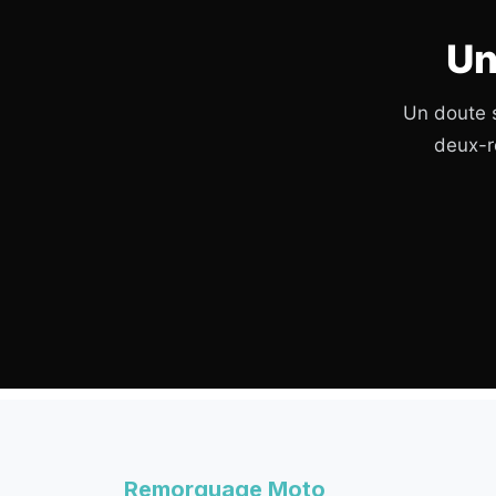
Un
Un doute s
deux-r
Remorquage Moto