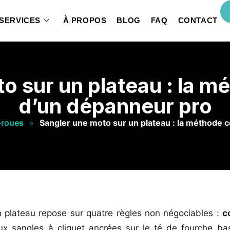
SERVICES
À PROPOS
BLOG
FAQ
CONTACT
o sur un plateau : la 
d’un dépanneur pro
-roues
»
Sangler une moto sur un plateau : la méthode 
 plateau repose sur quatre règles non négociables :
c
 sangles à cliquet ancrées sur le té de fourche bas