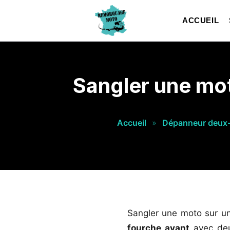
ACCUEIL
Sangler une mot
Accueil
»
Dépanneur deux
Sangler une moto sur un
fourche avant
avec deux