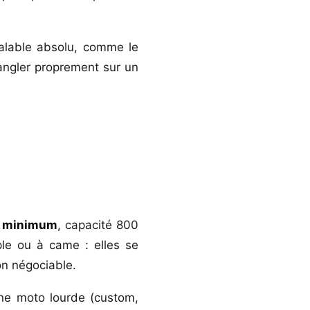
éalable absolu, comme le
angler proprement sur un
e minimum
, capacité 800
ple ou à came : elles se
on négociable.
une moto lourde (custom,