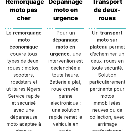
Remorquage
Dépannage
Transport
moto pas
moto en
de deux-
cher
urgence
roues
Le
remorquage
Pour un
Un
transport
moto
dépannage
moto sur
économique
moto en
plateau
permet
couvre tous
urgence
, une
d’acheminer un
types de deux-
intervention est
deux-roues en
roues : motos,
déclenchée à
toute sécurité.
scooters,
toute heure.
Solution
roadsters et
Batterie à plat,
particulièrement
utilitaires légers.
roue crevée,
pertinente pour
Service rapide
panne
motos
et sécurisé
électronique :
immobilisées,
avec une
une solution
neuves ou de
dépanneuse
rapide remet le
collection, avec
moto adaptée à
véhicule en
arrimage
chaque
route.
professionnel