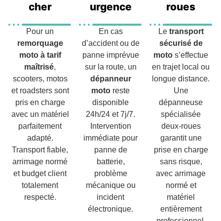
cher
urgence
roues
Pour un
En cas
Le
transport
remorquage
d’accident ou de
sécurisé de
moto à tarif
panne imprévue
moto
s’effectue
maîtrisé
,
sur la route, un
en trajet local ou
scooters, motos
dépanneur
longue distance.
et roadsters sont
moto
reste
Une
pris en charge
disponible
dépanneuse
avec un matériel
24h/24 et 7j/7.
spécialisée
parfaitement
Intervention
deux-roues
adapté.
immédiate pour
garantit une
Transport fiable,
panne de
prise en charge
arrimage normé
batterie,
sans risque,
et budget client
problème
avec arrimage
totalement
mécanique ou
normé et
respecté.
incident
matériel
électronique.
entièrement
professionnel.