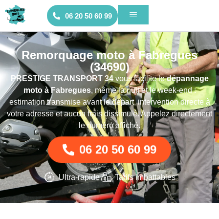
06 20 50 60 99
Remorquage moto à Fabregues
(34690)
PRESTIGE TRANSPORT 34
vous facilite le
dépannage
moto
à Fabregues
, même la nuit et le week-end :
estimation transmise avant le départ, intervention directe à
votre adresse et aucun frais dissimulé. Appelez directement
le numéro affiché.
06 20 50 60 99
Ultra-rapide
Tarifs imbattables