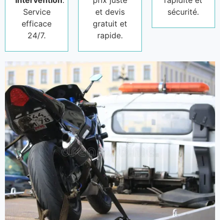
intervention
.
prix juste
rapidité et
Service
et devis
sécurité.
efficace
gratuit et
24/7.
rapide.