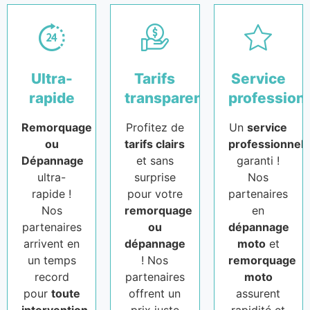
Ultra-
Tarifs
Service
rapide
transparents
profession
Remorquage
Profitez de
Un
service
ou
tarifs clairs
professionnel
Dépannage
et sans
garanti !
ultra-
surprise
Nos
rapide !
pour votre
partenaires
Nos
remorquage
en
partenaires
ou
dépannage
arrivent en
dépannage
moto
et
un temps
! Nos
remorquage
record
partenaires
moto
pour
toute
offrent un
assurent