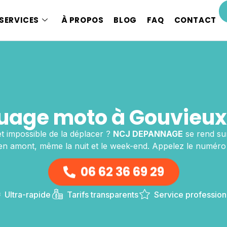
SERVICES
À PROPOS
BLOG
FAQ
CONTACT
age moto à Gouvieux
t impossible de la déplacer ?
NCJ DEPANNAGE
se rend su
n amont, même la nuit et le week-end. Appelez le numéro 
06 62 36 69 29
Ultra-rapide
Tarifs transparents
Service profession