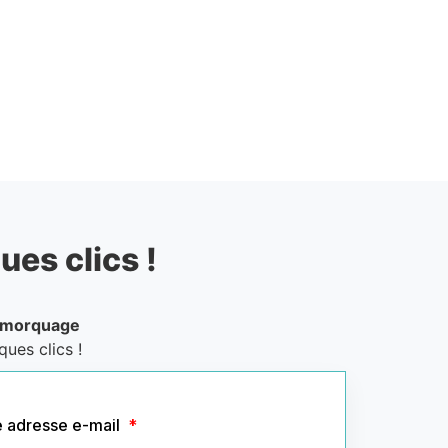
ues clics !
emorquage
ues clics !
e adresse e-mail