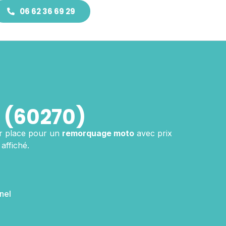
06 62 36 69 29
 (60270)
r place pour un
remorquage moto
avec prix
affiché.
nel