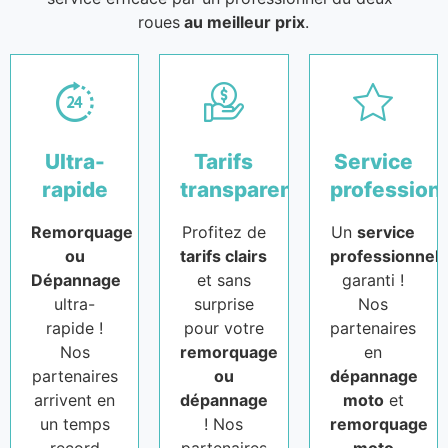
roues
au meilleur prix
.
Ultra-
Tarifs
Service
rapide
transparents
profession
Remorquage
Profitez de
Un
service
ou
tarifs clairs
professionnel
Dépannage
et sans
garanti !
ultra-
surprise
Nos
rapide !
pour votre
partenaires
Nos
remorquage
en
partenaires
ou
dépannage
arrivent en
dépannage
moto
et
un temps
! Nos
remorquage