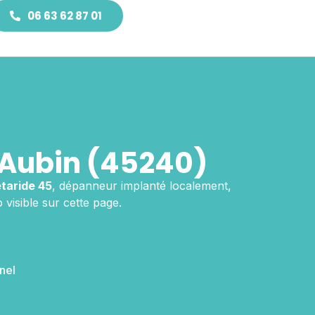
06 63 62 87 01
-Aubin (45240)
taride 45
, dépanneur implanté localement,
 visible sur cette page.
nel