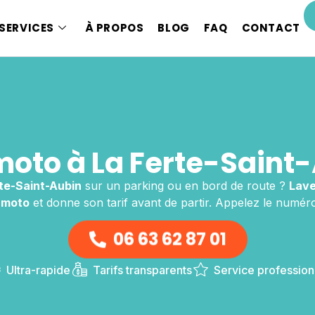
SERVICES
À PROPOS
BLOG
FAQ
CONTACT
to à La Ferte-Saint
rte-Saint-Aubin
sur un parking ou en bord de route ?
Lave
 moto
et donne son tarif avant de partir. Appelez le numéro
06 63 62 87 01
Ultra-rapide
Tarifs transparents
Service profession