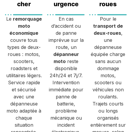
cher
urgence
roues
Le
remorquage
En cas
Pour le
moto
d’accident ou
transport de
économique
de panne
deux-roues
,
couvre tous
imprévue sur la
une
types de deux-
route, un
dépanneuse
roues : motos,
dépanneur
équipée charge
scooters,
moto
reste
sans aucun
roadsters et
disponible
dommage
utilitaires légers.
24h/24 et 7j/7.
motos,
Service rapide
Intervention
scooters ou
et sécurisé
immédiate pour
véhicules non
avec une
panne de
roulants.
dépanneuse
batterie,
Trajets courts
moto adaptée à
problème
ou longs
chaque
mécanique ou
organisés
situation
incident
entièrement sur
rencontrée.
électronique.
mesure, selon