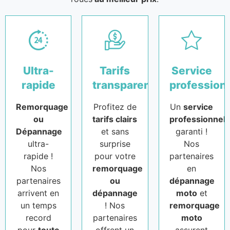
Ultra-
Tarifs
Service
rapide
transparents
profession
Remorquage
Profitez de
Un
service
ou
tarifs clairs
professionnel
Dépannage
et sans
garanti !
ultra-
surprise
Nos
rapide !
pour votre
partenaires
Nos
remorquage
en
partenaires
ou
dépannage
arrivent en
dépannage
moto
et
un temps
! Nos
remorquage
record
partenaires
moto