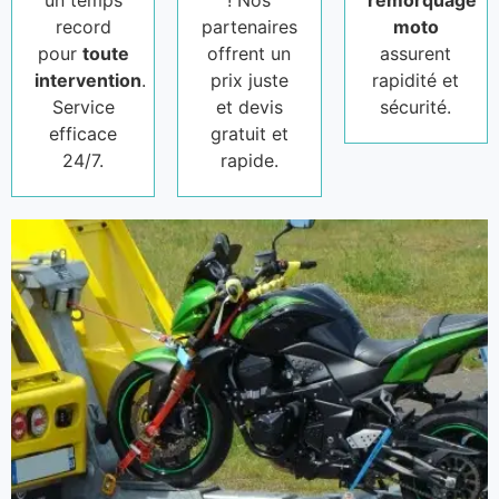
un temps
! Nos
remorquage
record
partenaires
moto
pour
toute
offrent un
assurent
intervention
.
prix juste
rapidité et
Service
et devis
sécurité.
efficace
gratuit et
24/7.
rapide.