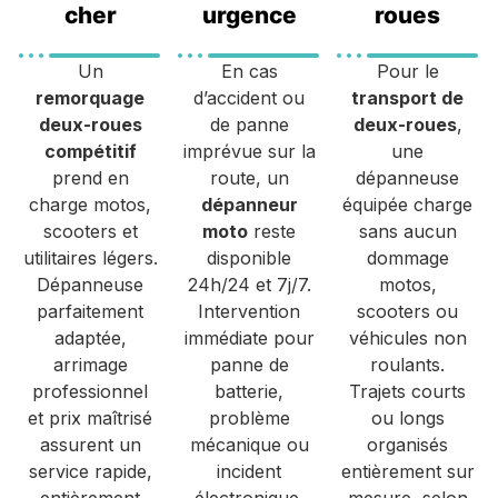
cher
urgence
roues
Un
En cas
Pour le
remorquage
d’accident ou
transport de
deux-roues
de panne
deux-roues
,
compétitif
imprévue sur la
une
prend en
route, un
dépanneuse
charge motos,
dépanneur
équipée charge
scooters et
moto
reste
sans aucun
utilitaires légers.
disponible
dommage
Dépanneuse
24h/24 et 7j/7.
motos,
parfaitement
Intervention
scooters ou
adaptée,
immédiate pour
véhicules non
arrimage
panne de
roulants.
professionnel
batterie,
Trajets courts
et prix maîtrisé
problème
ou longs
assurent un
mécanique ou
organisés
service rapide,
incident
entièrement sur
entièrement
électronique.
mesure, selon