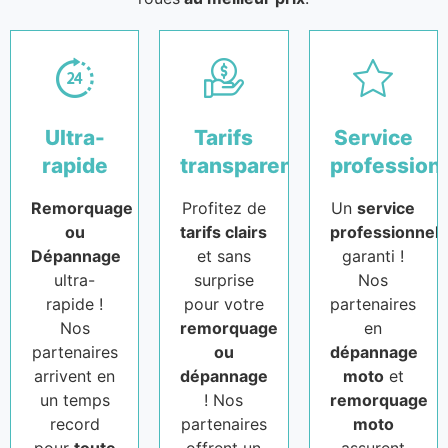
Ultra-
Tarifs
Service
rapide
transparents
profession
Remorquage
Profitez de
Un
service
ou
tarifs clairs
professionnel
Dépannage
et sans
garanti !
ultra-
surprise
Nos
rapide !
pour votre
partenaires
Nos
remorquage
en
partenaires
ou
dépannage
arrivent en
dépannage
moto
et
un temps
! Nos
remorquage
record
partenaires
moto