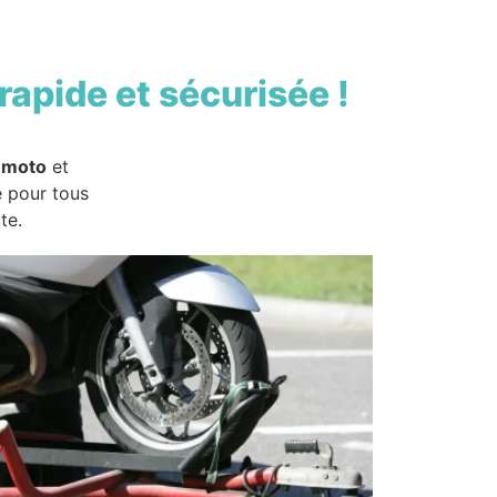
rapide et sécurisée !
 moto
et
e pour tous
te.