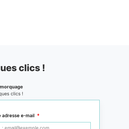
ues clics !
emorquage
ues clics !
e adresse e-mail