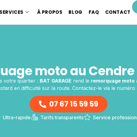
SERVICES
À PROPOS
BLOG
FAQ
CONTACT
uage moto au Cendre 
s votre quartier :
BAT GARAGE
rend le
remorquage moto
tard en difficulté sur la route. Contactez-le via le numéro 
07 67 15 59 59
Ultra-rapide
Tarifs transparents
Service profession