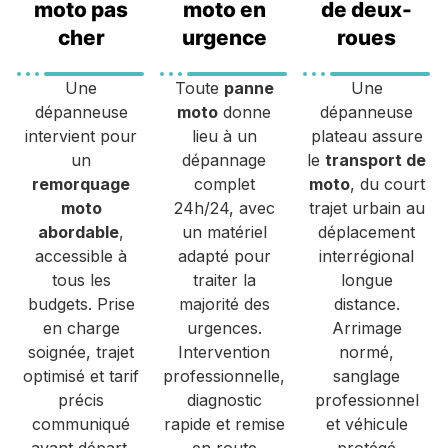
moto pas
moto en
de deux-
cher
urgence
roues
Une
Toute
panne
Une
dépanneuse
moto
donne
dépanneuse
intervient pour
lieu à un
plateau assure
un
dépannage
le
transport de
remorquage
complet
moto
, du court
moto
24h/24, avec
trajet urbain au
abordable
,
un matériel
déplacement
accessible à
adapté pour
interrégional
tous les
traiter la
longue
budgets. Prise
majorité des
distance.
en charge
urgences.
Arrimage
soignée, trajet
Intervention
normé,
optimisé et tarif
professionnelle,
sanglage
précis
diagnostic
professionnel
communiqué
rapide et remise
et véhicule
avant départ,
en route
protégé