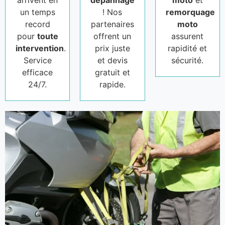
arrivent en
dépannage
moto
et
un temps
! Nos
remorquage
record
partenaires
moto
pour
toute
offrent un
assurent
intervention
.
prix juste
rapidité et
Service
et devis
sécurité.
efficace
gratuit et
24/7.
rapide.