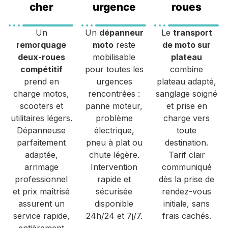
cher
urgence
roues
Un
Un
dépanneur
Le
transport
remorquage
moto
reste
de moto sur
deux-roues
mobilisable
plateau
compétitif
pour toutes les
combine
prend en
urgences
plateau adapté,
charge motos,
rencontrées :
sanglage soigné
scooters et
panne moteur,
et prise en
utilitaires légers.
problème
charge vers
Dépanneuse
électrique,
toute
parfaitement
pneu à plat ou
destination.
adaptée,
chute légère.
Tarif clair
arrimage
Intervention
communiqué
professionnel
rapide et
dès la prise de
et prix maîtrisé
sécurisée
rendez-vous
assurent un
disponible
initiale, sans
service rapide,
24h/24 et 7j/7.
frais cachés.
entièrement