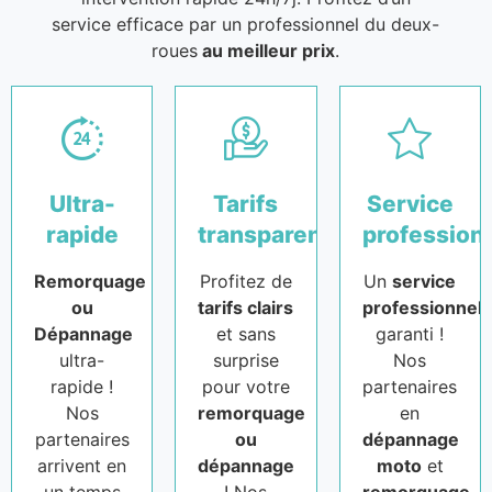
service efficace par un professionnel du deux-
roues
au meilleur prix
.
Ultra-
Tarifs
Service
rapide
transparents
profession
Remorquage
Profitez de
Un
service
ou
tarifs clairs
professionnel
Dépannage
et sans
garanti !
ultra-
surprise
Nos
rapide !
pour votre
partenaires
Nos
remorquage
en
partenaires
ou
dépannage
arrivent en
dépannage
moto
et