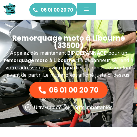
06 01 00 20 70
Remorquage moto à Libourne
(33500)
Appelez dès maintenant
BIP DEPANNAGE
pour un
remorquage moto
à Libourne
. Le dépanneur se rend à
votre adresse dans votre quartier et annonce son tarif
avant de partir. Le numéro est affiché juste ci-dessus.
06 01 00 20 70
Ultra-rapide
Tarifs imbattables