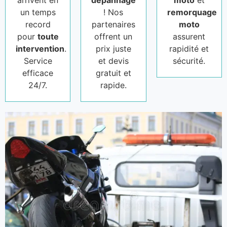
arrivent en
dépannage
moto
et
un temps
! Nos
remorquage
record
partenaires
moto
pour
toute
offrent un
assurent
intervention
.
prix juste
rapidité et
Service
et devis
sécurité.
efficace
gratuit et
24/7.
rapide.