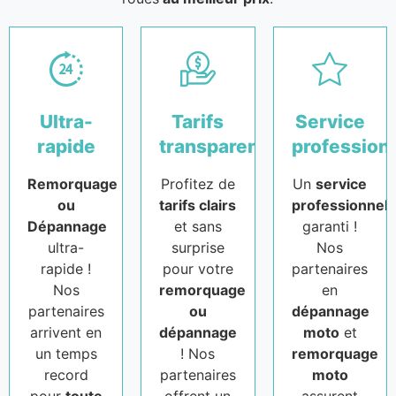
Ultra-
Tarifs
Service
rapide
transparents
profession
Remorquage
Profitez de
Un
service
ou
tarifs clairs
professionnel
Dépannage
et sans
garanti !
ultra-
surprise
Nos
rapide !
pour votre
partenaires
Nos
remorquage
en
partenaires
ou
dépannage
arrivent en
dépannage
moto
et
un temps
! Nos
remorquage
record
partenaires
moto