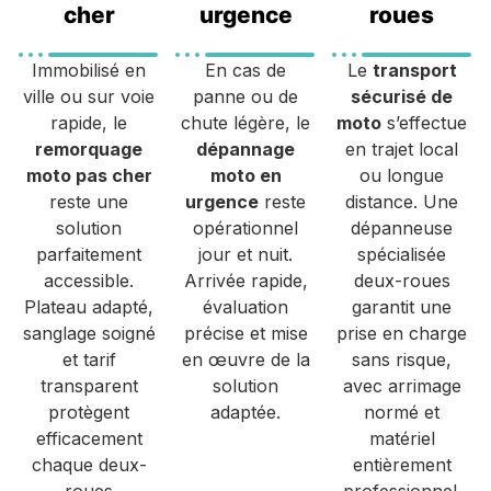
cher
urgence
roues
Immobilisé en
En cas de
Le
transport
ville ou sur voie
panne ou de
sécurisé de
rapide, le
chute légère, le
moto
s’effectue
remorquage
dépannage
en trajet local
moto pas cher
moto en
ou longue
reste une
urgence
reste
distance. Une
solution
opérationnel
dépanneuse
parfaitement
jour et nuit.
spécialisée
accessible.
Arrivée rapide,
deux-roues
Plateau adapté,
évaluation
garantit une
sanglage soigné
précise et mise
prise en charge
et tarif
en œuvre de la
sans risque,
transparent
solution
avec arrimage
protègent
adaptée.
normé et
efficacement
matériel
chaque deux-
entièrement
roues
professionnel.