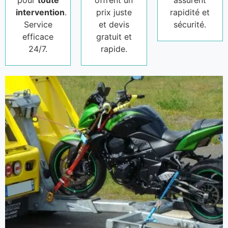
pour
toute
offrent un
assurent
intervention
.
prix juste
rapidité et
Service
et devis
sécurité.
efficace
gratuit et
24/7.
rapide.