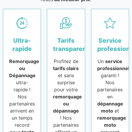
Ultra-
Tarifs
Service
rapide
transparents
profession
Remorquage
Profitez de
Un
service
ou
tarifs clairs
professionnel
Dépannage
et sans
garanti !
ultra-
surprise
Nos
rapide !
pour votre
partenaires
Nos
remorquage
en
partenaires
ou
dépannage
arrivent en
dépannage
moto
et
un temps
! Nos
remorquage
record
partenaires
moto