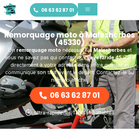
06 63 62 87 01
Remorquage moto à Malesherbes
(45330)
Un
remorquage moto
nécessaire
à Malesherbes
et
vous ne savez pas qui contacter ?
Lavetaride 45
vient
directement à votre adresse dans votre quartier et
communique son tarif avant le départ. Contactez-le au
numéro affiché.
06 63 62 87 01
Ultra-rapide
Tarifs imbattables