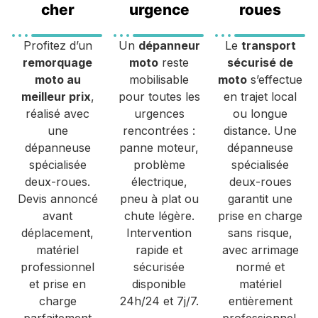
cher
urgence
roues
Profitez d’un
Un
dépanneur
Le
transport
remorquage
moto
reste
sécurisé de
moto au
mobilisable
moto
s’effectue
meilleur prix
,
pour toutes les
en trajet local
réalisé avec
urgences
ou longue
une
rencontrées :
distance. Une
dépanneuse
panne moteur,
dépanneuse
spécialisée
problème
spécialisée
deux-roues.
électrique,
deux-roues
Devis annoncé
pneu à plat ou
garantit une
avant
chute légère.
prise en charge
déplacement,
Intervention
sans risque,
matériel
rapide et
avec arrimage
professionnel
sécurisée
normé et
et prise en
disponible
matériel
charge
24h/24 et 7j/7.
entièrement
parfaitement
professionnel.