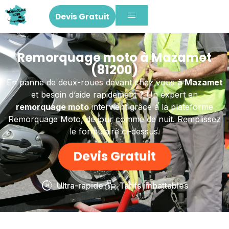
Devis Gratuit
Remorquage moto à Mazamet
(81200)
En panne de deux-roues devant chez vous
à Mazamet
et besoin d’aide rapidement ? Un expert en
remorquage moto
intervient grâce à la plateforme
Remorquage Moto, de jour comme de nuit. Remplissez
le formulaire ci-dessus.
Devis Gratuit
Ultra-rapide
Tarifs imbattables