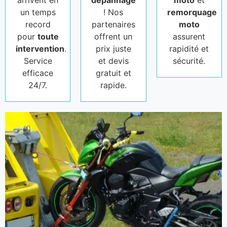
arrivent en
dépannage
moto
et
un temps
! Nos
remorquage
record
partenaires
moto
pour
toute
offrent un
assurent
intervention
.
prix juste
rapidité et
Service
et devis
sécurité.
efficace
gratuit et
24/7.
rapide.