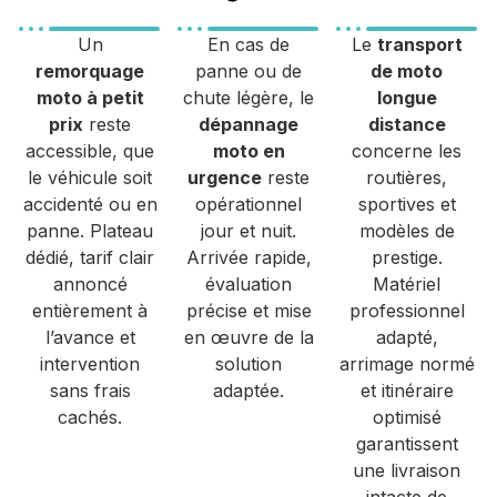
Un
En cas de
Le
transport
remorquage
panne ou de
de moto
moto à petit
chute légère, le
longue
prix
reste
dépannage
distance
accessible, que
moto en
concerne les
le véhicule soit
urgence
reste
routières,
accidenté ou en
opérationnel
sportives et
panne. Plateau
jour et nuit.
modèles de
dédié, tarif clair
Arrivée rapide,
prestige.
annoncé
évaluation
Matériel
entièrement à
précise et mise
professionnel
l’avance et
en œuvre de la
adapté,
intervention
solution
arrimage normé
sans frais
adaptée.
et itinéraire
cachés.
optimisé
garantissent
une livraison
intacte de