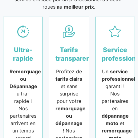
roues
au meilleur prix
.
Ultra-
Tarifs
Service
rapide
transparents
profession
Remorquage
Profitez de
Un
service
ou
tarifs clairs
professionnel
Dépannage
et sans
garanti !
ultra-
surprise
Nos
rapide !
pour votre
partenaires
Nos
remorquage
en
partenaires
ou
dépannage
arrivent en
dépannage
moto
et
un temps
! Nos
remorquage