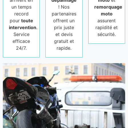
arrivent en
dépannage
moto
et
un temps
! Nos
remorquage
record
partenaires
moto
pour
toute
offrent un
assurent
intervention
.
prix juste
rapidité et
Service
et devis
sécurité.
efficace
gratuit et
24/7.
rapide.