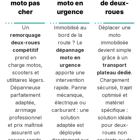
moto pas
moto en
de deux-
cher
urgence
roues
Un
Immobilisé au
Déplacer une
remorquage
bord de la
moto
deux-roues
route ? Le
immobilisée
compétitif
dépannage
devient simple
prend en
moto en
grâce à un
charge motos,
urgence
transport
scooters et
apporte une
plateau dédié
.
utilitaires légers.
intervention
Chargement
Dépanneuse
rapide. Panne
sécurisé, trajet
parfaitement
mécanique,
optimisé et
adaptée,
électrique ou
matériel
arrimage
carburant : une
spécifique :
professionnel
solution
solution idéale
et prix maîtrisé
adaptée est
pour deux-
assurent un
déployée
roues non
service rapide,
directement sur
roulants ou de