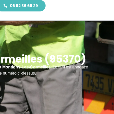
06 62 36 69 29
meilles (95370)
à Montigny-Les-Cormeilles
. Le tarif est annoncé
le numéro ci-dessus.
l