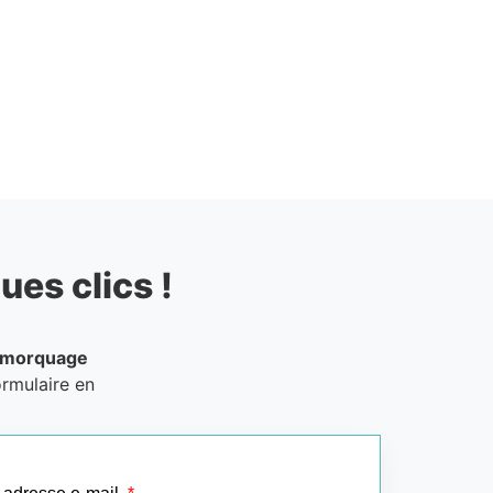
ues clics !
emorquage
ormulaire en