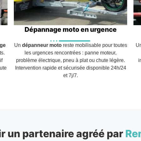
Dépannage moto en urgence
ge
Un
dépanneur moto
reste mobilisable pour toutes
Un
ts.
les urgences rencontrées : panne moteur,
if
problème électrique, pneu à plat ou chute légère.
i
ute
Intervention rapide et sécurisée disponible 24h/24
et 7j/7.
r un partenaire agréé par
Re