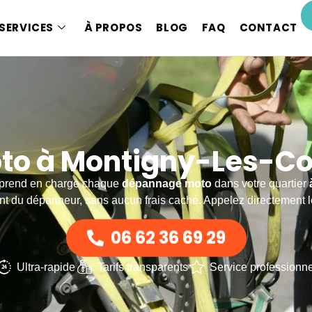
SERVICES
À PROPOS
BLOG
FAQ
CONTACT
o à Montigny-Les-Cor
, prend en charge chaque
dépannage moto
dans votre quartier
t du dépanneur, sans aucun frais caché. Appelez directement 
06 62 36 69 29
Ultra-rapide
Tarifs transparents
Service professionne