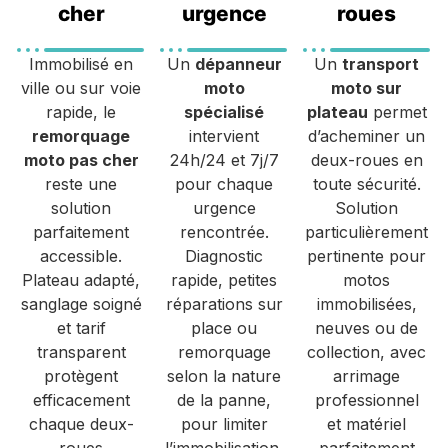
cher
urgence
roues
Immobilisé en
Un
dépanneur
Un
transport
ville ou sur voie
moto
moto sur
rapide, le
spécialisé
plateau
permet
remorquage
intervient
d’acheminer un
moto pas cher
24h/24 et 7j/7
deux-roues en
reste une
pour chaque
toute sécurité.
solution
urgence
Solution
parfaitement
rencontrée.
particulièrement
accessible.
Diagnostic
pertinente pour
Plateau adapté,
rapide, petites
motos
sanglage soigné
réparations sur
immobilisées,
et tarif
place ou
neuves ou de
transparent
remorquage
collection, avec
protègent
selon la nature
arrimage
efficacement
de la panne,
professionnel
chaque deux-
pour limiter
et matériel
roues
l’immobilisation.
parfaitement