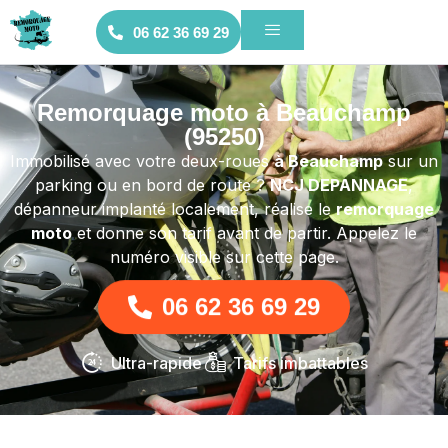
06 62 36 69 29
Remorquage moto à Beauchamp
(95250)
Immobilisé avec votre deux-roues
à Beauchamp
sur un
parking ou en bord de route ?
NCJ DEPANNAGE
,
dépanneur implanté localement, réalise le
remorquage
moto
et donne son tarif avant de partir. Appelez le
numéro visible sur cette page.
06 62 36 69 29
Ultra-rapide
Tarifs imbattables