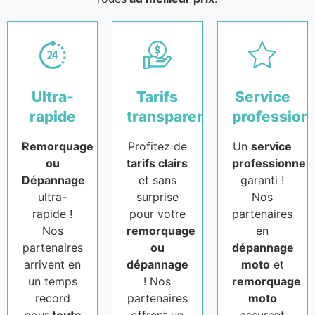
Ultra-
Tarifs
Service
rapide
transparents
profession
Remorquage
Profitez de
Un
service
ou
tarifs clairs
professionnel
Dépannage
et sans
garanti !
ultra-
surprise
Nos
rapide !
pour votre
partenaires
Nos
remorquage
en
partenaires
ou
dépannage
arrivent en
dépannage
moto
et
un temps
! Nos
remorquage
record
partenaires
moto