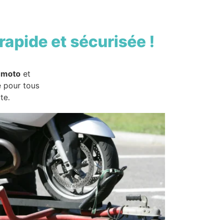
rapide et sécurisée !
 moto
et
e pour tous
te.