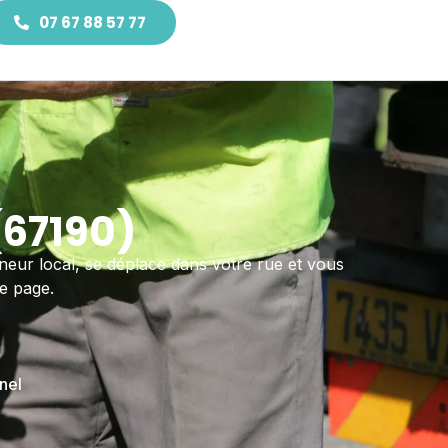
07 67 88 57 77
(67190)
neur local, se déplace dans votre rue et vous
te page.
nel