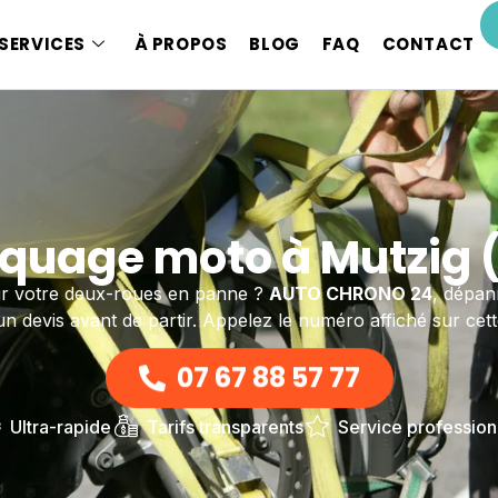
SERVICES
À PROPOS
BLOG
FAQ
CONTACT
uage moto à Mutzig 
r votre deux-roues en panne ?
AUTO CHRONO 24
, dépan
n devis avant de partir. Appelez le numéro affiché sur cet
07 67 88 57 77
Ultra-rapide
Tarifs transparents
Service profession