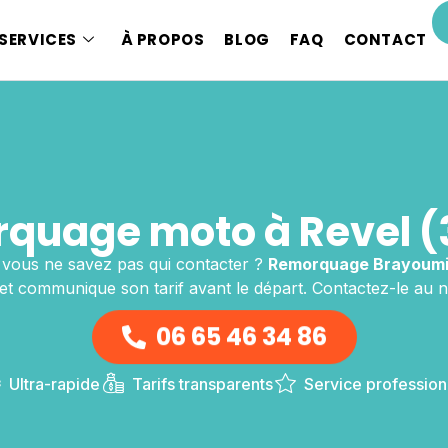
SERVICES
À PROPOS
BLOG
FAQ
CONTACT
quage moto à Revel (
 vous ne savez pas qui contacter ?
Remorquage Brayoumi
 et communique son tarif avant le départ. Contactez-le au 
06 65 46 34 86
Ultra-rapide
Tarifs transparents
Service profession