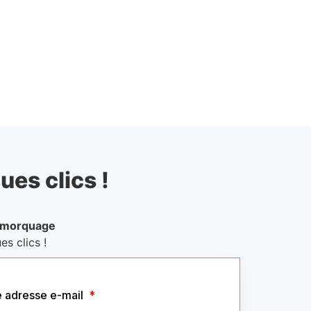
ues clics !
emorquage
s clics !
e adresse e-mail