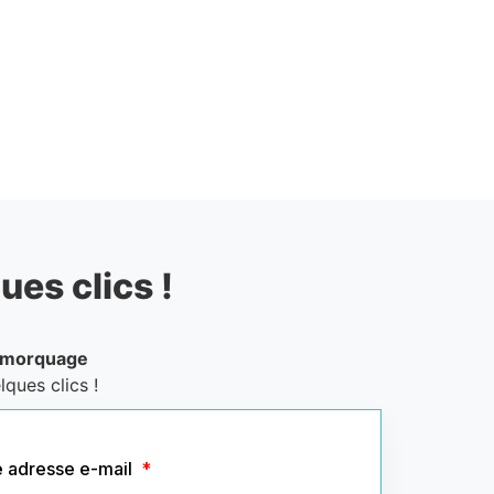
ues clics !
emorquage
ques clics !
e adresse e-mail