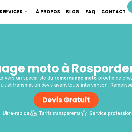
SERVICES
À PROPOS
BLOG
FAQ
CONTACT
age moto à Rosporden
 vers un spécialiste du
remorquage moto
proche de che
it et transmet un devis avant toute intervention. Remplissez
Devis Gratuit
Ultra-rapide
Tarifs transparents
Service profession