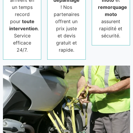
arrivent en
dépannage
moto
et
un temps
! Nos
remorquage
record
partenaires
moto
pour
toute
offrent un
assurent
intervention
.
prix juste
rapidité et
Service
et devis
sécurité.
efficace
gratuit et
24/7.
rapide.