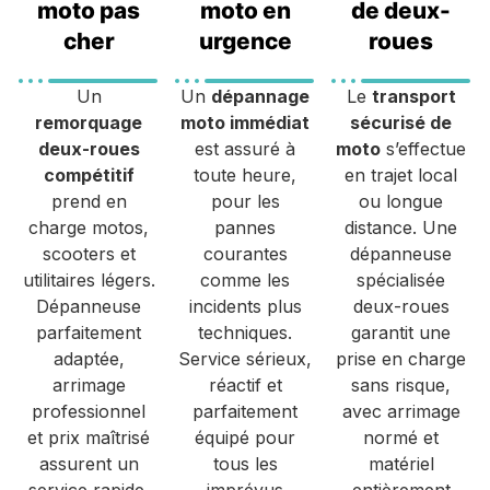
moto pas
moto en
de deux-
cher
urgence
roues
Un
Un
dépannage
Le
transport
remorquage
moto immédiat
sécurisé de
deux-roues
est assuré à
moto
s’effectue
compétitif
toute heure,
en trajet local
prend en
pour les
ou longue
charge motos,
pannes
distance. Une
scooters et
courantes
dépanneuse
utilitaires légers.
comme les
spécialisée
Dépanneuse
incidents plus
deux-roues
parfaitement
techniques.
garantit une
adaptée,
Service sérieux,
prise en charge
arrimage
réactif et
sans risque,
professionnel
parfaitement
avec arrimage
et prix maîtrisé
équipé pour
normé et
assurent un
tous les
matériel
service rapide,
imprévus
entièrement