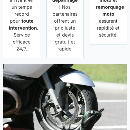
arrivent en
dépannage
moto
et
un temps
! Nos
remorquage
record
partenaires
moto
pour
toute
offrent un
assurent
intervention
.
prix juste
rapidité et
Service
et devis
sécurité.
efficace
gratuit et
24/7.
rapide.