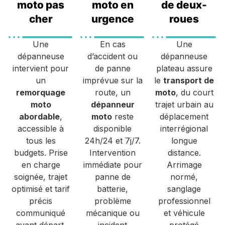
moto pas
moto en
de deux-
cher
urgence
roues
Une
En cas
Une
dépanneuse
d’accident ou
dépanneuse
intervient pour
de panne
plateau assure
un
imprévue sur la
le
transport de
remorquage
route, un
moto
, du court
moto
dépanneur
trajet urbain au
abordable
,
moto
reste
déplacement
accessible à
disponible
interrégional
tous les
24h/24 et 7j/7.
longue
budgets. Prise
Intervention
distance.
en charge
immédiate pour
Arrimage
soignée, trajet
panne de
normé,
optimisé et tarif
batterie,
sanglage
précis
problème
professionnel
communiqué
mécanique ou
et véhicule
avant départ,
incident
protégé