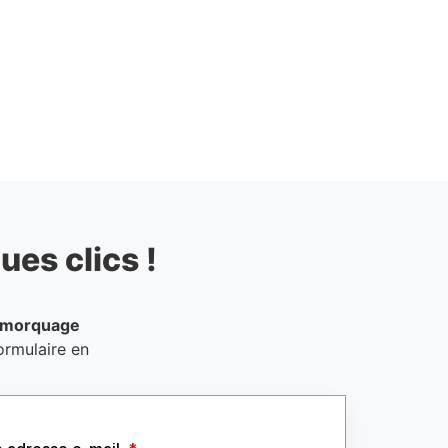
ues clics !
emorquage
ormulaire en