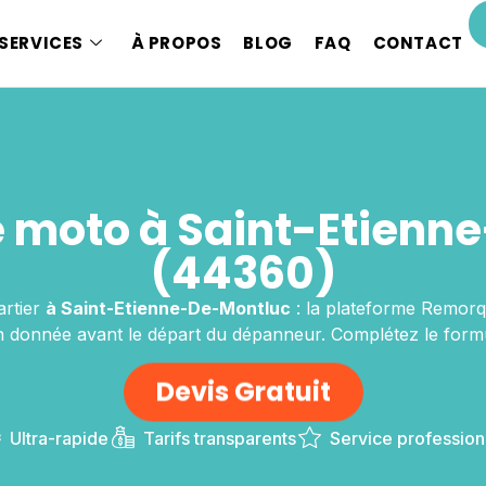
SERVICES
À PROPOS
BLOG
FAQ
CONTACT
moto à Saint-Etienn
(44360)
artier
à Saint-Etienne-De-Montluc
: la plateforme Remorqu
ion donnée avant le départ du dépanneur. Complétez le formu
Devis Gratuit
Ultra-rapide
Tarifs transparents
Service profession