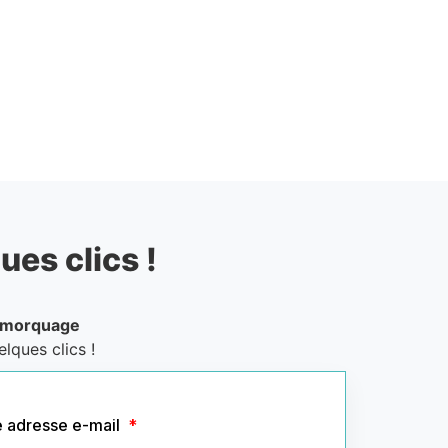
ues clics !
emorquage
lques clics !
e adresse e-mail