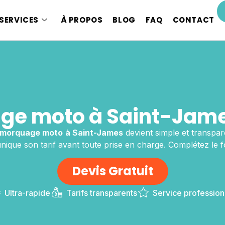
SERVICES
À PROPOS
BLOG
FAQ
CONTACT
ge moto à Saint-Jame
emorquage moto
à Saint-James
devient simple et transpar
ique son tarif avant toute prise en charge. Complétez le f
Devis Gratuit
Ultra-rapide
Tarifs transparents
Service profession