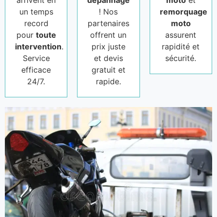
arrivent en
dépannage
moto
et
un temps
! Nos
remorquage
record
partenaires
moto
pour
toute
offrent un
assurent
intervention
.
prix juste
rapidité et
Service
et devis
sécurité.
efficace
gratuit et
24/7.
rapide.