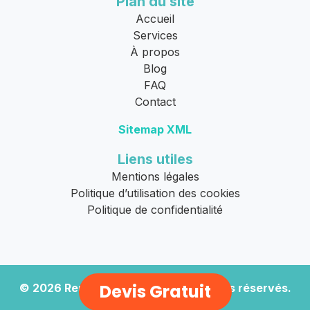
Plan du site
Accueil
Services
À propos
Blog
FAQ
Contact
Sitemap XML
Liens utiles
Mentions légales
Politique d’utilisation des cookies
Politique de confidentialité
Devis Gratuit
© 2026
Remorquage Moto
. Tous droits réservés.