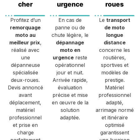
cher
urgence
roues
Profitez d’un
En cas de
Le
transport
remorquage
panne ou de
de moto
moto au
chute légère, le
longue
meilleur prix
,
dépannage
distance
réalisé avec
moto en
concerne les
une
urgence
reste
routières,
dépanneuse
opérationnel
sportives et
spécialisée
jour et nuit.
modèles de
deux-roues.
Arrivée rapide,
prestige.
Devis annoncé
évaluation
Matériel
avant
précise et mise
professionnel
déplacement,
en œuvre de la
adapté,
matériel
solution
arrimage normé
professionnel
adaptée.
et itinéraire
et prise en
optimisé
charge
garantissent
parfaitement
une livraison