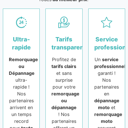
Ultra-
Tarifs
Service
rapide
transparents
profession
Remorquage
Profitez de
Un
service
ou
tarifs clairs
professionnel
Dépannage
et sans
garanti !
ultra-
surprise
Nos
rapide !
pour votre
partenaires
Nos
remorquage
en
partenaires
ou
dépannage
arrivent en
dépannage
moto
et
un temps
! Nos
remorquage
record
partenaires
moto