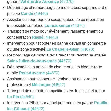
gênant
Val d'Erdre-Auxence
(49370)
Dépannage et remorquage de moto cross, supermotard et
pit bike
Candé
(49440)
Assistance pour roue de secours absente ou réparation
impossible sur place
Loireauxence
(44370)
Transport de moto pour événement, rassemblement ou
concentration
Riaillé
(44440)
Intervention pour scooter en panne devant un commerce
ou une zone d'activité
La Chapelle-Glain
(44670)
Remorquage de moto avec side-car ou remorque attelée
Saint-Julien-de-Vouvantes
(44670)
Déblocage d'un antivol de disque ou d'un bloque-roue
oublié
Petit-Auverné
(44670)
Assistance pour scooter de livraison ou deux-roues
professionnel
Mésanger
(44522)
Transport de moto de compétition vers le circuit et retour
Le Pin
(44540)
Intervention 24h/7j sur appel pour moto en panne
Pouillé-
les-Côteaux
(44522)