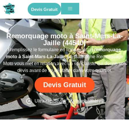
Devis Gratuit
Remorquage moto à Saint-Mars-La-
Jaille (44540)
Remplissez le formulaire en ligne pour un
remorquage
moto
à Saint-Mars-La-Jaille
. La plateforme Remorquage
Moto vous met en relation avec un spécialiste qui donne son
devis avant de se déplacer dans votre quartier.
Devis Gratuit
Ultra-rapide
Tarifs imbattables