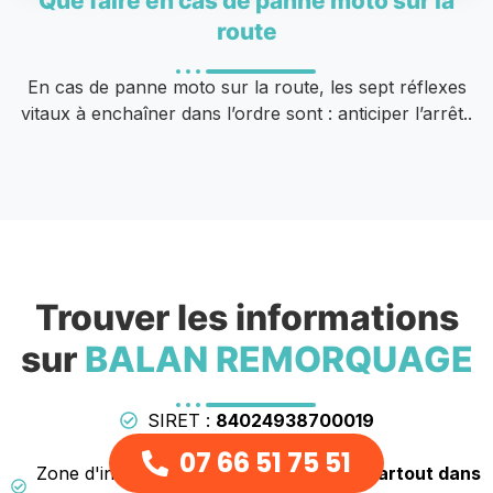
Que faire en cas de panne moto sur la
route
En cas de panne moto sur la route, les sept réflexes
vitaux à enchaîner dans l’ordre sont : anticiper l’arrêt..
Trouver les informations
sur
BALAN REMORQUAGE
SIRET :
84024938700019
Horaires :
24h/24 et 7j/7
07 66 51 75 51
Zone d'intervention :
Saint-Raphael et partout dans