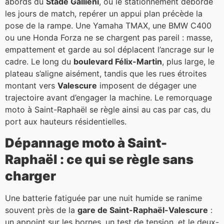
abords du
Stade Galliéni
, où le stationnement déborde
les jours de match, repérer un appui plan précède la
pose de la rampe. Une Yamaha TMAX, une BMW C400
ou une Honda Forza ne se chargent pas pareil : masse,
empattement et garde au sol déplacent l’ancrage sur le
cadre. Le long du
boulevard Félix-Martin
, plus large, le
plateau s’aligne aisément, tandis que les rues étroites
montant vers
Valescure
imposent de dégager une
trajectoire avant d’engager la machine. Le remorquage
moto à Saint-Raphaël se règle ainsi au cas par cas, du
port aux hauteurs résidentielles.
Dépannage moto à Saint-
Raphaël : ce qui se règle sans
charger
Une batterie fatiguée par une nuit humide se ranime
souvent près de la
gare de Saint-Raphaël-Valescure
:
un appoint sur les bornes, un test de tension, et le deux-