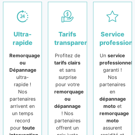
Ultra-
Tarifs
Service
rapide
transparents
profession
Remorquage
Profitez de
Un
service
ou
tarifs clairs
professionnel
Dépannage
et sans
garanti !
ultra-
surprise
Nos
rapide !
pour votre
partenaires
Nos
remorquage
en
partenaires
ou
dépannage
arrivent en
dépannage
moto
et
un temps
! Nos
remorquage
record
partenaires
moto
pour
toute
offrent un
assurent