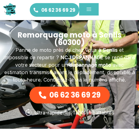
06 62 36 69 29
Remorquage moto à Senlis
(60300)
Panne de moto près de chez vous
à Senlis
et
impossible de repartir ?
NCJ DEPANNAGE
se rend dans
votre secteur pour un
dépannage moto
avec
estimation transmise avant le déplacement, disponible à
toute heure. Contactez-le via le numéro affiché.
06 62 36 69 29
Ultra-rapide
Tarifs imbattables