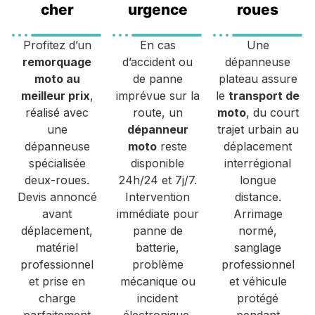
cher
urgence
roues
Profitez d’un
En cas
Une
remorquage
d’accident ou
dépanneuse
moto au
de panne
plateau assure
meilleur prix
,
imprévue sur la
le
transport de
réalisé avec
route, un
moto
, du court
une
dépanneur
trajet urbain au
dépanneuse
moto
reste
déplacement
spécialisée
disponible
interrégional
deux-roues.
24h/24 et 7j/7.
longue
Devis annoncé
Intervention
distance.
avant
immédiate pour
Arrimage
déplacement,
panne de
normé,
matériel
batterie,
sanglage
professionnel
problème
professionnel
et prise en
mécanique ou
et véhicule
charge
incident
protégé
parfaitement
électronique.
pendant