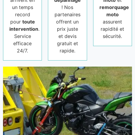
arrivent en
dépannage
moto
et
un temps
! Nos
remorquage
record
partenaires
moto
pour
toute
offrent un
assurent
intervention
.
prix juste
rapidité et
Service
et devis
sécurité.
efficace
gratuit et
24/7.
rapide.