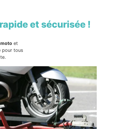
rapide et sécurisée !
 moto
et
e pour tous
te.