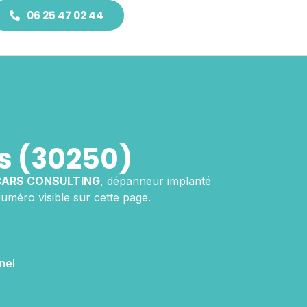
06 25 47 02 44
s (30250)
CARS CONSULTING
, dépanneur implanté
numéro visible sur cette page.
nel