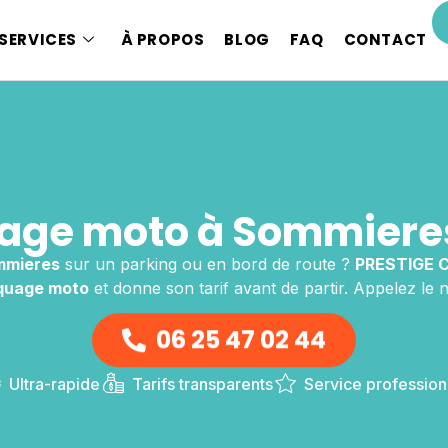
SERVICES
À PROPOS
BLOG
FAQ
CONTACT
ge moto à Sommiere
mmieres
sur un parking ou en bord de route ?
PRESTIGE 
quage moto
et donne son tarif avant de partir. Appelez le 
06 25 47 02 44
Ultra-rapide
Tarifs transparents
Service profession