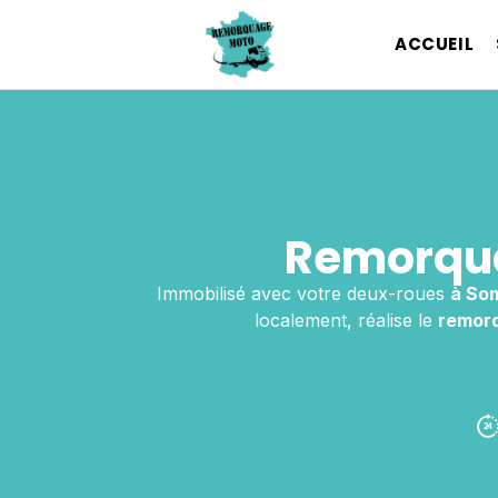
ACCUEIL
Remorqua
Immobilisé avec votre deux-roues
à So
localement, réalise le
remor