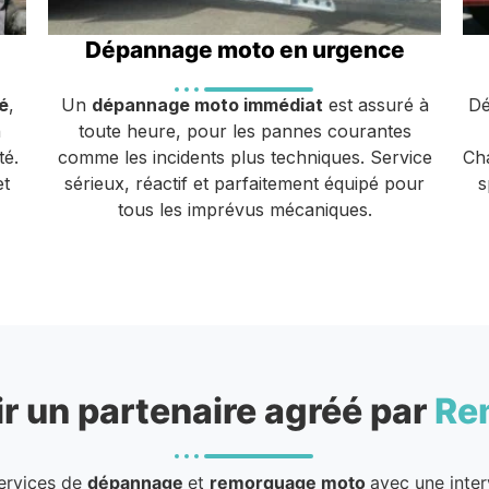
Dépannage moto en urgence
é
,
Un
dépannage moto immédiat
est assuré à
Dé
n
toute heure, pour les pannes courantes
té.
comme les incidents plus techniques. Service
Cha
et
sérieux, réactif et parfaitement équipé pour
s
tous les imprévus mécaniques.
r un partenaire agréé par
Re
services de
dépannage
et
remorquage moto
avec une inter