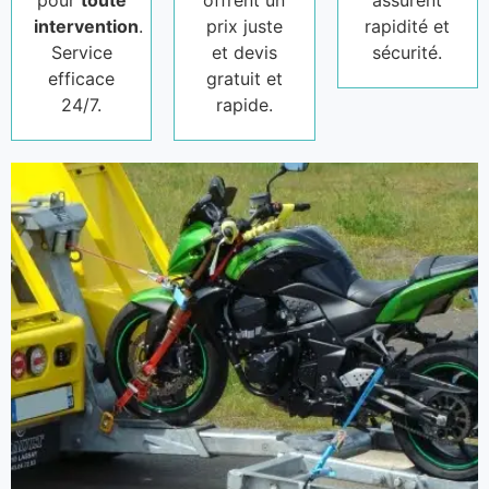
pour
toute
offrent un
assurent
intervention
.
prix juste
rapidité et
Service
et devis
sécurité.
efficace
gratuit et
24/7.
rapide.