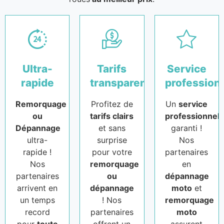
Ultra-
Tarifs
Service
rapide
transparents
profession
Remorquage
Profitez de
Un
service
ou
tarifs clairs
professionnel
Dépannage
et sans
garanti !
ultra-
surprise
Nos
rapide !
pour votre
partenaires
Nos
remorquage
en
partenaires
ou
dépannage
arrivent en
dépannage
moto
et
un temps
! Nos
remorquage
record
partenaires
moto